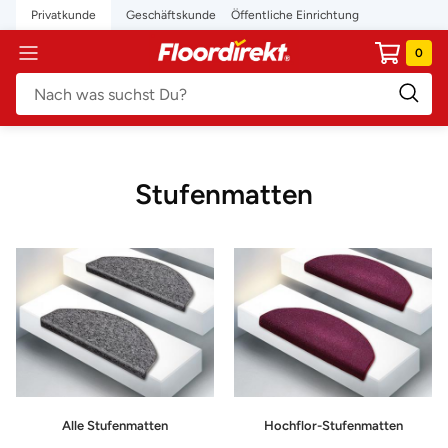
Direkt
Privatkunde
Geschäftskunde
Öffentliche Einrichtung
zum
floordirekt.de
0
Navigation
Inhalt
Stufenmatten
Alle Stufenmatten
Hochflor-Stufenmatten